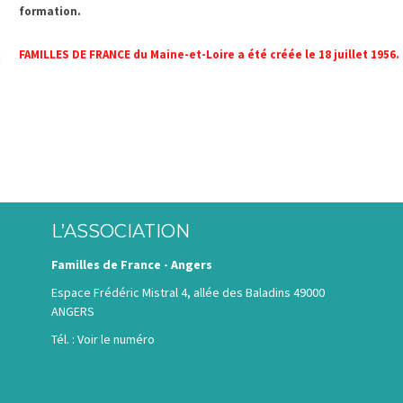
formation.
FAMILLES DE FRANCE du Maine-et-Loire a été créée le 18 juillet 1956.
L’ASSOCIATION
Familles de France - Angers
Espace Frédéric Mistral 4, allée des Baladins
49000
ANGERS
Tél. :
Voir le numéro
CONTACTEZ-NOUS