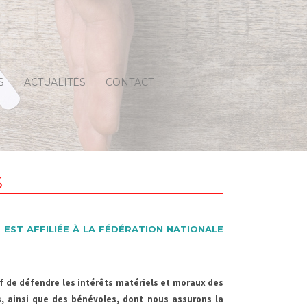
S
ACTUALITÉS
CONTACT
ervation des
cuments
 banque
s sur internet
S
giène de santé
 EST AFFILIÉE À LA FÉDÉRATION NATIONALE
if de défendre les intérêts matériels et moraux des
, ainsi que des bénévoles, dont nous assurons la