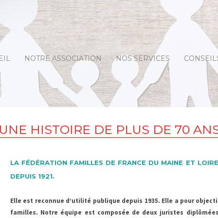
EIL
NOTRE ASSOCIATION
NOS SERVICES
CONSEIL
Le surendettement, le
La cons
budget
do
La défense du
La
consommateur
Les achat
UNE HISTOIRE DE PLUS DE 70 AN
L’accompagnement
administratif
Votre hy
Le dossier de retraite
LA FÉDÉRATION FAMILLES DE FRANCE DU MAINE ET LOIRE
DEPUIS 1921.
L’apprentissage
informatique
Elle est reconnue d’utilité publique depuis 1935.
Elle a pour object
familles.
Notre équipe est composée de deux juristes diplômées